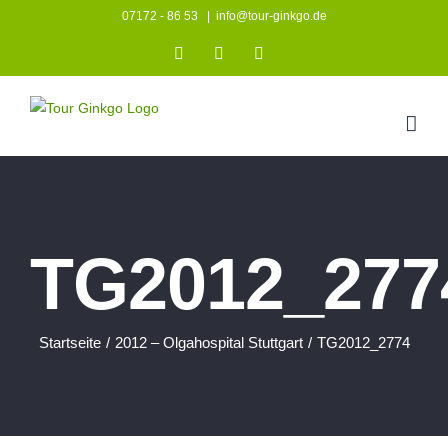
Zum
07172 - 86 53
|
info@tour-ginkgo.de
Inhalt
Instagram
Facebook
YouTube
springen
TG2012_277
Startseite
/
2012 – Olgahospital Stuttgart
/
TG2012_2774