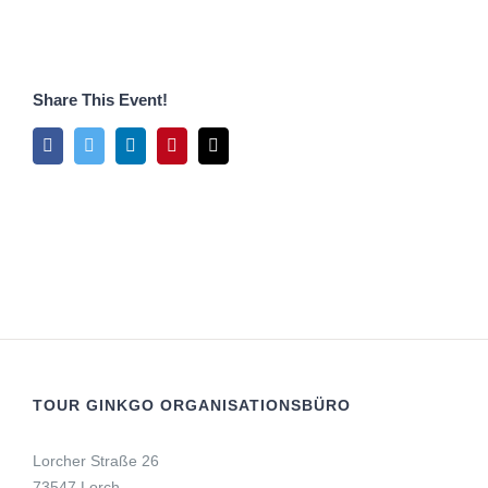
Share This Event!
Facebook
Twitter
LinkedIn
Pinterest
E-
Mail
TOUR GINKGO ORGANISATIONSBÜRO
Lorcher Straße 26
73547 Lorch