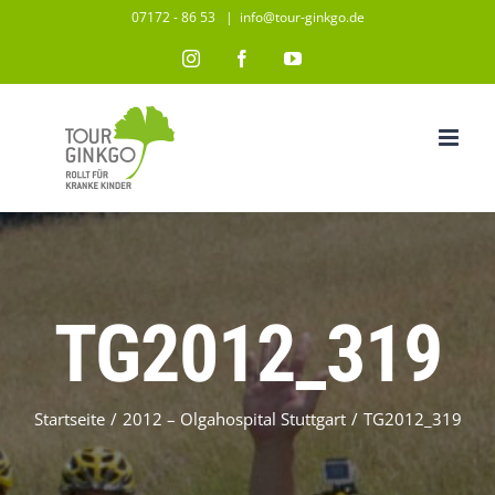
Zum
07172 - 86 53
|
info@tour-ginkgo.de
Inhalt
Instagram
Facebook
YouTube
springen
TG2012_319
Startseite
/
2012 – Olgahospital Stuttgart
/
TG2012_319