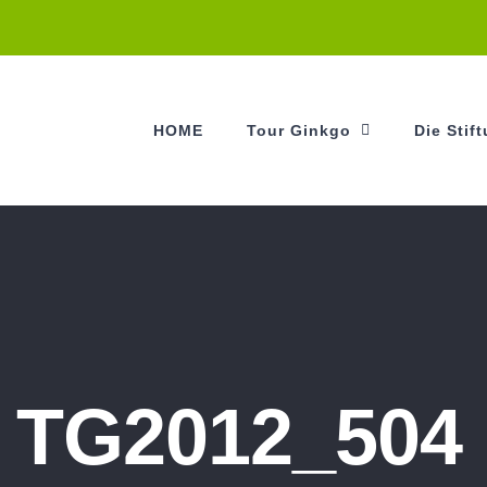
HOME
Tour Ginkgo
Die Stif
TG2012_504