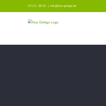
Zum
07172 - 86 53
|
info@tour-ginkgo.de
Inhalt
springen