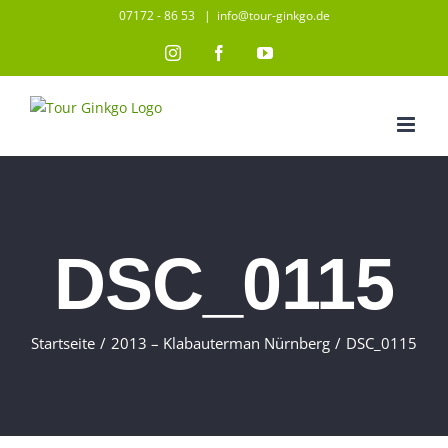
Zum
07172 - 86 53
|
info@tour-ginkgo.de
Inhalt
Instagram
Facebook
YouTube
springen
DSC_0115
Startseite
/
2013 – Klabauterman Nürnberg
/
DSC_0115