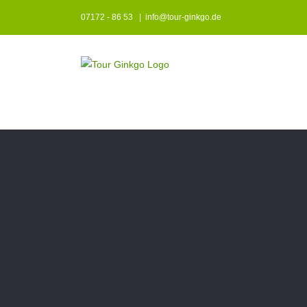
Zum
07172 - 86 53
|
info@tour-ginkgo.de
Inhalt
springen