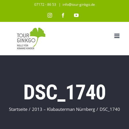
Zum
07172 - 86 53
|
info@tour-ginkgo.de
Inhalt
Instagram
Facebook
YouTube
springen
DSC_1740
Startseite
/
2013 – Klabauterman Nürnberg
/
DSC_1740