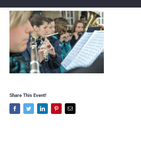
Share This Event!
Facebook
Twitter
LinkedIn
Pinterest
E-
Mail