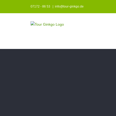
Zum
07172 - 86 53
|
info@tour-ginkgo.de
Inhalt
springen