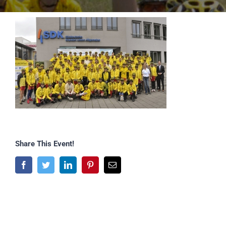
Share This Event!
Facebook
Twitter
LinkedIn
Pinterest
E-
Mail