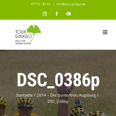
Zum
07172 - 86 53
|
info@tour-ginkgo.de
Inhalt
Instagram
Facebook
YouTube
springen
DSC_0386p
Startseite
/
2014 – Der bunte Kreis Augsburg
/
DSC_0386p