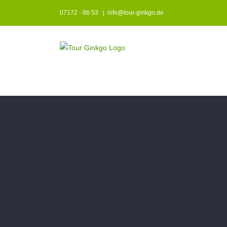
Zum
07172 - 86 53
|
info@tour-ginkgo.de
Inhalt
springen