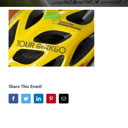
Share This Event!
Facebook
Twitter
LinkedIn
Pinterest
E-
Mail