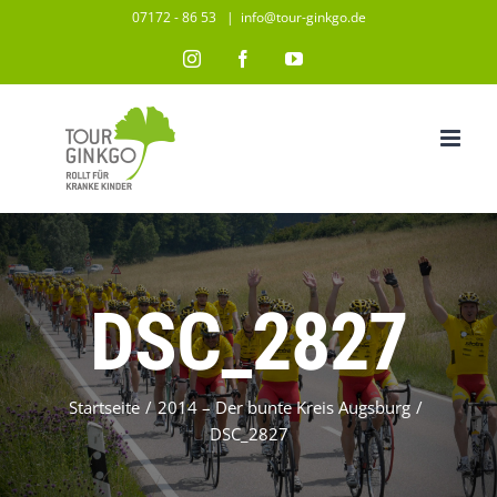
Zum
07172 - 86 53
|
info@tour-ginkgo.de
Inhalt
Instagram
Facebook
YouTube
springen
DSC_2827
Startseite
/
2014 – Der bunte Kreis Augsburg
/
DSC_2827