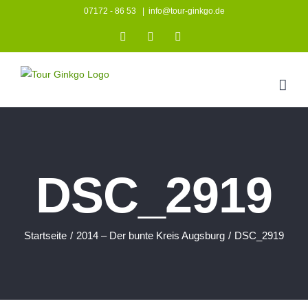
Zum
07172 - 86 53
|
info@tour-ginkgo.de
Inhalt
Instagram
Facebook
YouTube
springen
DSC_2919
Startseite
/
2014 – Der bunte Kreis Augsburg
/
DSC_2919