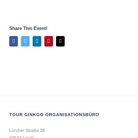
Share This Event!
Facebook
Twitter
LinkedIn
Pinterest
E-
Mail
TOUR GINKGO ORGANISATIONSBÜRO
Lorcher Straße 26
73547 Lorch