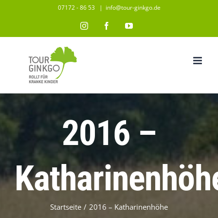
Zum
07172 - 86 53
|
info@tour-ginkgo.de
Inhalt
Instagram
Facebook
YouTube
springen
2016 –
Katharinenhöh
Startseite
/
2016 – Katharinenhöhe