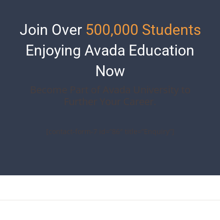
Join Over
500,000 Students
Enjoying Avada Education
Now
Become Part of Avada University to
Further Your Career.
[contact-form-7 id=”86″ title=”Enquiry”]