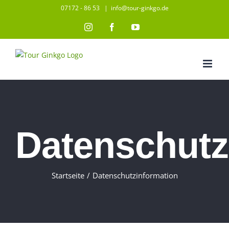
Zum
07172 - 86 53
|
info@tour-ginkgo.de
Inhalt
Instagram
Facebook
YouTube
springen
Datenschutz
Startseite
/
Datenschutzinformation