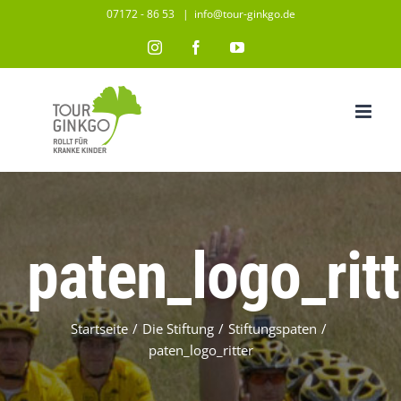
Zum
07172 - 86 53
|
info@tour-ginkgo.de
Inhalt
Instagram
Facebook
YouTube
springen
paten_logo_ritt
Startseite
/
Die Stiftung
/
Stiftungspaten
/
paten_logo_ritter