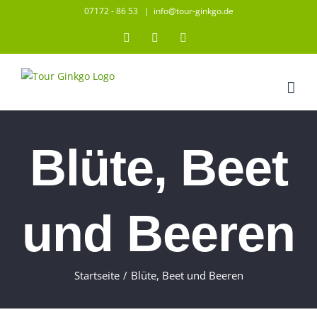
Zum
07172 - 86 53
|
info@tour-ginkgo.de
Inhalt
Instagram
Facebook
YouTube
springen
Blüte, Beet
und Beeren
Startseite
/
Blüte, Beet und Beeren