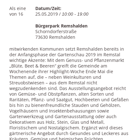
Als eine
Datum/Zeit:
von 16
25.05.2019 /
10:00 - 19:00
Bürgerpark Remshalden
Schorndorferstraße
73630 Remshalden
mitwirkenden Kommunen setzt Remshalden bereits in
der Anfangsphase der Gartenschau 2019 im Remstal
wichtige Akzente: Mit dem Genuss- und Pflanzenmarkt
„Blüte, Beet & Beeren“ greift die Gemeinde am
Wochenende ihrer Highlight-Woche Ende Mai die
Themen auf, die – neben Weinkulturen und
Streuobstwiesen – aus dem Remstal nicht
wegzudenkenden sind. Das Ausstellungsangebot reicht
von Gemüse- und Obstpflanzen, alten Sorten und
Raritäten, Pflanz- und Saatgut, Hochbeeten und Gefäßen
bis hin zu bienenfreundliche Stauden und Gehölzen,
Vogelhäusern und Insektenbehausungen sowie
Gartenwerkzeug und Gartenausstattung oder auch
Dekorativem aus Holz, Stein, Glas und Metall,
Floristischem und Nostalgischem. Ergänzt wird dieses
gärtnerische Angebot durch Gesundes und Leckeres aus
Kräutern, Gemüse und heimischen Früchten.