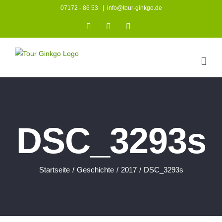
Zum
07172 - 86 53
|
info@tour-ginkgo.de
Inhalt
Instagram
Facebook
YouTube
springen
DSC_3293s
Startseite
/
Geschichte
/
2017
/
DSC_3293s