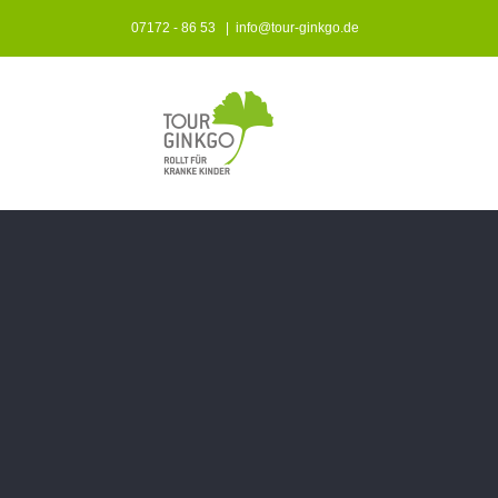
Zum
07172 - 86 53
|
info@tour-ginkgo.de
Inhalt
springen