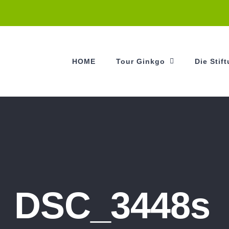
HOME
Tour Ginkgo
Die Stif
DSC_3448s