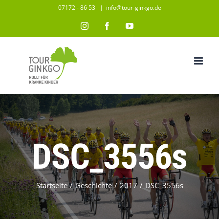
Zum
07172 - 86 53
|
info@tour-ginkgo.de
Inhalt
Instagram
Facebook
YouTube
springen
DSC_3556s
Startseite
/
Geschichte
/
2017
/
DSC_3556s