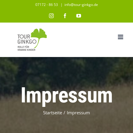
Zum
07172 - 86 53
|
info@tour-ginkgo.de
Inhalt
Instagram
Facebook
YouTube
springen
Impressum
Startseite
/
Impressum