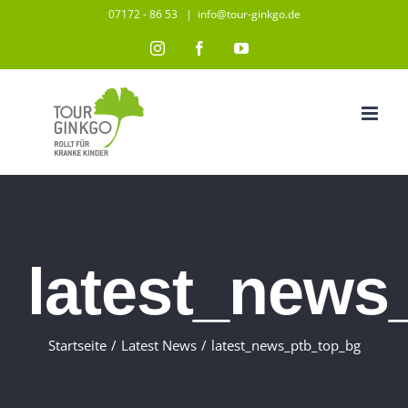
Zum
07172 - 86 53
|
info@tour-ginkgo.de
Inhalt
Instagram
Facebook
YouTube
springen
latest_news
Startseite
/
Latest News
/
latest_news_ptb_top_bg