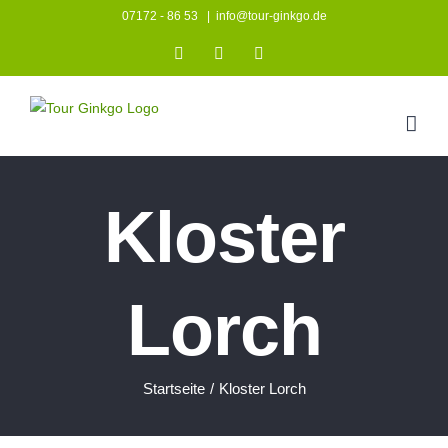
Zum
07172 - 86 53
|
info@tour-ginkgo.de
Inhalt
Instagram
Facebook
YouTube
springen
Kloster
Lorch
Startseite
/
Kloster Lorch