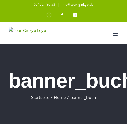
Zum
07172 - 86 53
|
info@tour-ginkgo.de
Inhalt
Instagram
Facebook
YouTube
springen
banner_buc
Startseite
/
Home
/
banner_buch