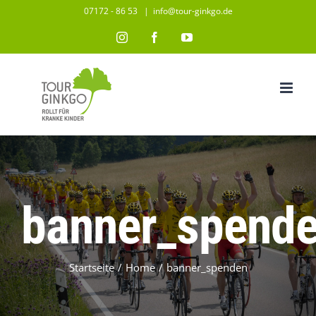
Zum
07172 - 86 53
|
info@tour-ginkgo.de
Inhalt
Instagram
Facebook
YouTube
springen
banner_spend
Startseite
/
Home
/
banner_spenden