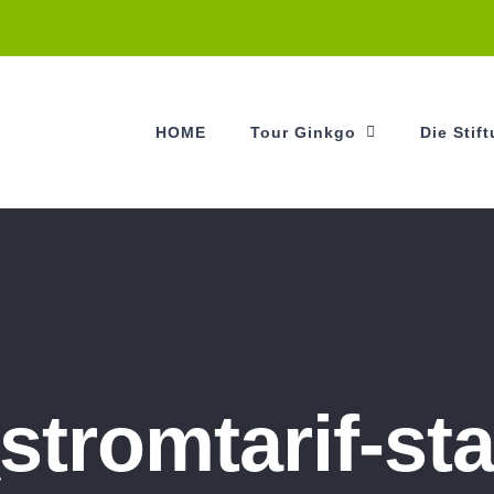
HOME
Tour Ginkgo
Die Stif
stromtarif-st