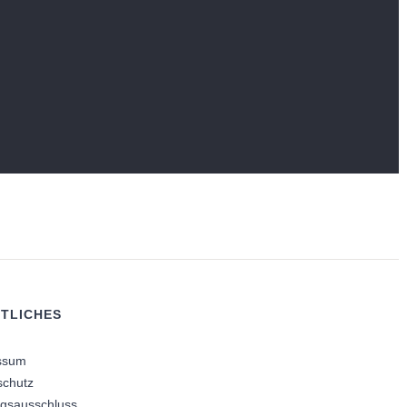
TLICHES
ssum
schutz
ngsausschluss