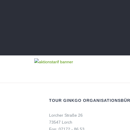
TOUR GINKGO ORGANISATIONSBÜ
Lorcher Straße 26
73547 Lorch
Fon: 07172 - 86 53