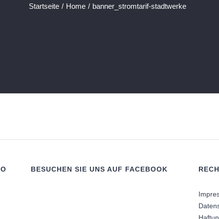
Startseite
/
Home
/
banner_stromtarif-stadtwerke
RO
BESUCHEN SIE UNS AUF FACEBOOK
RECH
Impre
Daten
Haftu