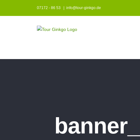
Zum
07172 - 86 53
|
info@tour-ginkgo.de
Inhalt
springen
banner_