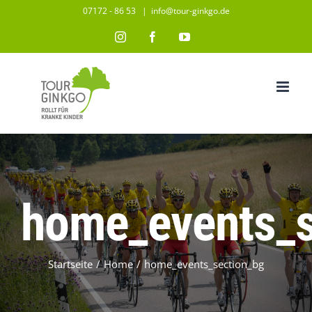
Zum
07172 - 86 53
|
info@tour-ginkgo.de
Inhalt
Instagram
Facebook
YouTube
springen
home_events_s
Startseite
/
Home
/
home_events_section_bg