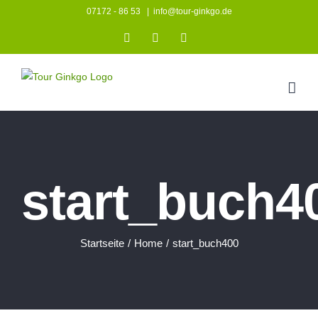
Zum
07172 - 86 53
|
info@tour-ginkgo.de
Inhalt
Instagram
Facebook
YouTube
springen
start_buch4
Startseite
/
Home
/
start_buch400