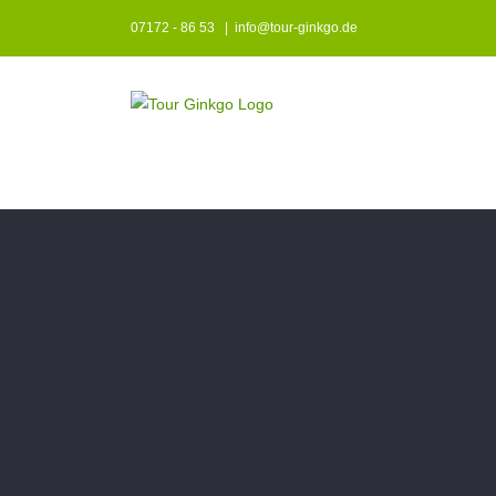
Zum
07172 - 86 53
|
info@tour-ginkgo.de
Inhalt
springen