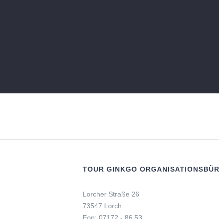
TOUR GINKGO ORGANISATIONSBÜ
Lorcher Straße 26
73547 Lorch
Fon: 07172 - 86 53