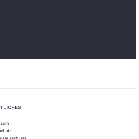
TLICHES
ssum
schutz
ngsausschluss