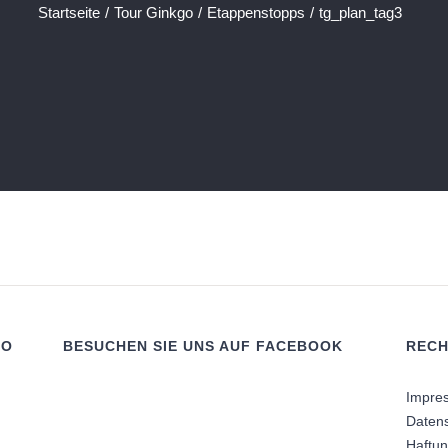
Startseite
/
Tour Ginkgo
/
Etappenstopps
/
tg_plan_tag3
RO
BESUCHEN SIE UNS AUF FACEBOOK
RECH
Impre
Daten
Haftu