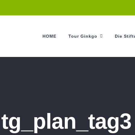
HOME
Tour Ginkgo
Die Stif
tg_plan_tag3