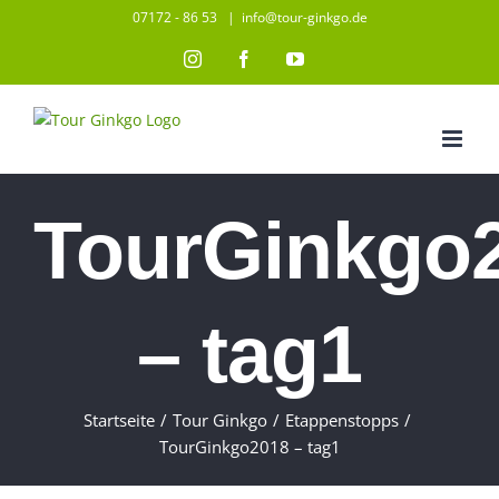
Zum
07172 - 86 53
|
info@tour-ginkgo.de
Inhalt
Instagram
Facebook
YouTube
springen
TourGinkgo
– tag1
Startseite
/
Tour Ginkgo
/
Etappenstopps
/
TourGinkgo2018 – tag1