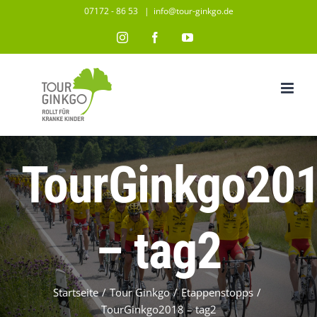
Zum
07172 - 86 53
|
info@tour-ginkgo.de
Inhalt
Instagram
Facebook
YouTube
springen
TourGinkgo20
– tag2
Startseite
/
Tour Ginkgo
/
Etappenstopps
/
TourGinkgo2018 – tag2