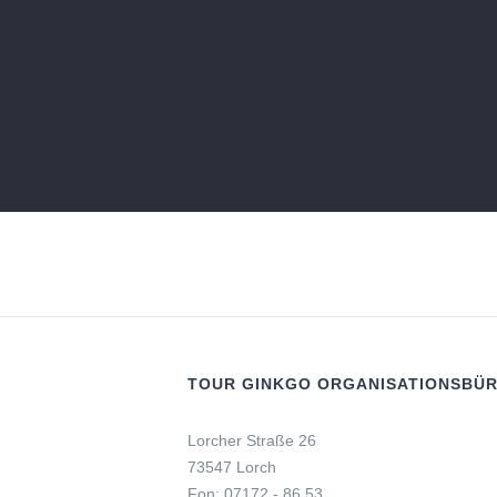
TOUR GINKGO ORGANISATIONSBÜ
Lorcher Straße 26
73547 Lorch
Fon: 07172 - 86 53