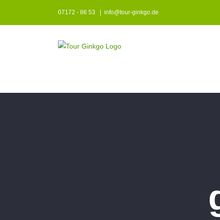
Zum
07172 - 86 53
|
info@tour-ginkgo.de
Inhalt
springen