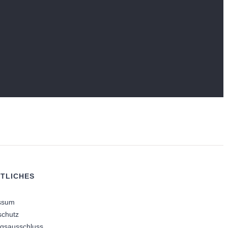
TLICHES
ssum
schutz
ngsausschluss