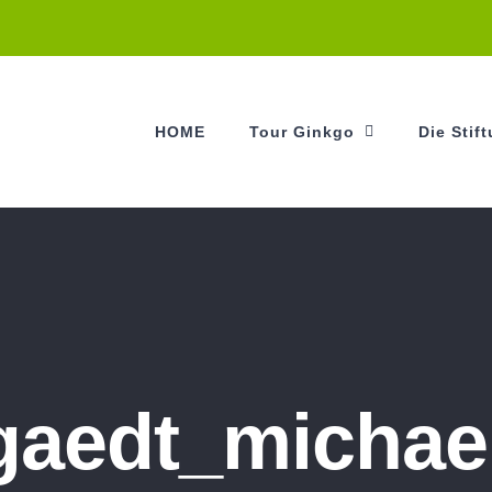
HOME
Tour Ginkgo
Die Stif
gaedt_michae