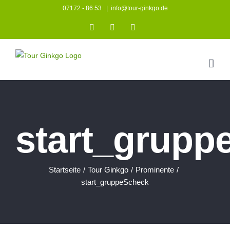
Zum
07172 - 86 53
|
info@tour-ginkgo.de
Inhalt
Instagram
Facebook
YouTube
springen
start_grupp
Startseite
/
Tour Ginkgo
/
Prominente
/
start_gruppeScheck