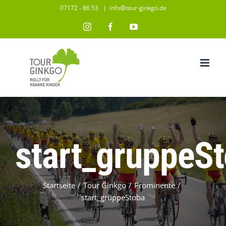
Zum
07172 - 86 53
|
info@tour-ginkgo.de
Inhalt
Instagram
Facebook
YouTube
springen
start_gruppeS
Startseite
/
Tour Ginkgo
/
Prominente
/
start_gruppeStoba