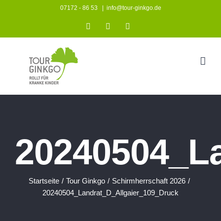
Zum
07172 - 86 53
|
info@tour-ginkgo.de
Inhalt
Instagram
Facebook
YouTube
springen
20240504_La
Startseite
/
Tour Ginkgo
/
Schirmherrschaft 2026
/
20240504_Landrat_D_Allgaier_109_Druck