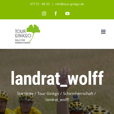
Zum
07172 - 86 53
|
info@tour-ginkgo.de
Inhalt
Instagram
Facebook
YouTube
springen
landrat_wolff
Startseite
/
Tour Ginkgo
/
Schirmherrschaft
/
landrat_wolff