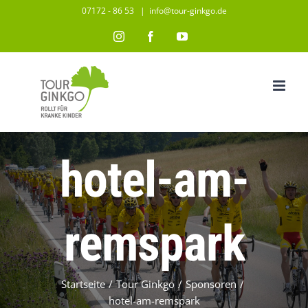
Zum
07172 - 86 53
|
info@tour-ginkgo.de
Inhalt
Instagram
Facebook
YouTube
springen
hotel-am-
remspark
Startseite
/
Tour Ginkgo
/
Sponsoren
/
hotel-am-remspark