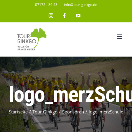
Zum
07172 - 86 53
|
info@tour-ginkgo.de
Inhalt
Instagram
Facebook
YouTube
springen
logo_merzSchu
Startseite
/
Tour Ginkgo
/
Sponsoren
/
logo_merzSchule