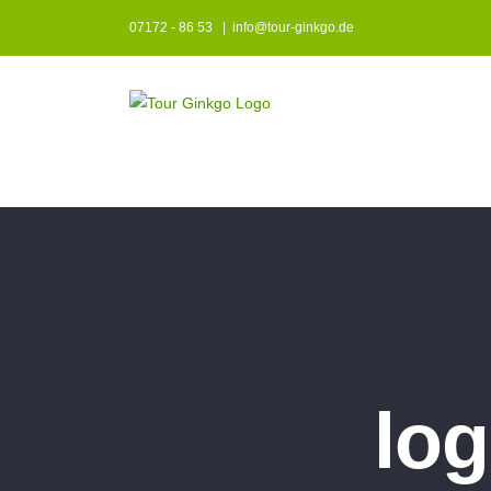
Zum
07172 - 86 53
|
info@tour-ginkgo.de
Inhalt
springen
lo