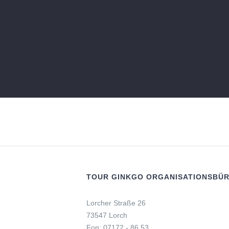
TOUR GINKGO ORGANISATIONSBÜ
Lorcher Straße 26
73547 Lorch
Fon: 07172 - 86 53