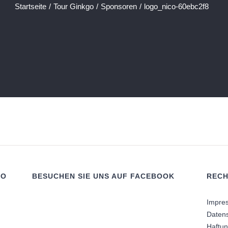
Startseite
/
Tour Ginkgo
/
Sponsoren
/
logo_nico-60ebc2f8
RO
BESUCHEN SIE UNS AUF FACEBOOK
RECH
Impre
Daten
Haftu