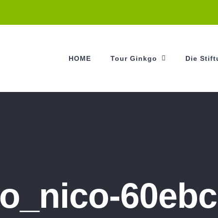
HOME
Tour Ginkgo
Die Stif
go_nico-60ebc