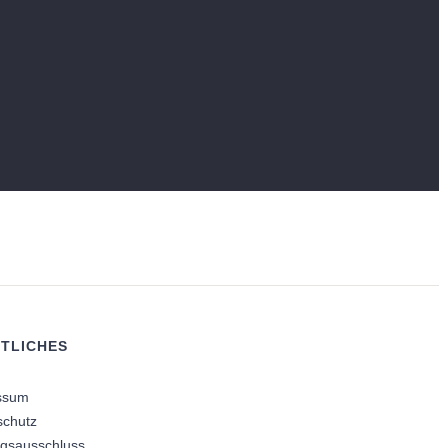
TLICHES
ssum
schutz
ngsausschluss