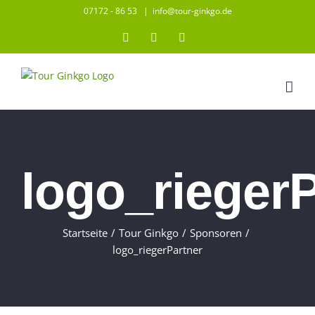
Zum
07172 - 86 53
|
info@tour-ginkgo.de
Inhalt
Instagram
Facebook
YouTube
springen
logo_riegerP
Startseite
/
Tour Ginkgo
/
Sponsoren
/
logo_riegerPartner