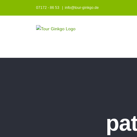
Zum
07172 - 86 53
|
info@tour-ginkgo.de
Inhalt
springen
pa