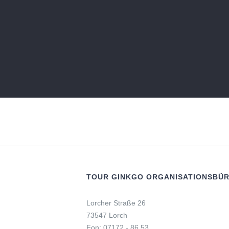
TOUR GINKGO ORGANISATIONSBÜ
Lorcher Straße 26
73547 Lorch
Fon: 07172 - 86 53