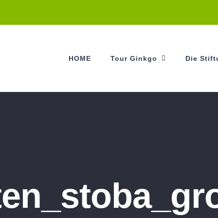
HOME
Tour Ginkgo
Die Stif
ten_stoba_gr