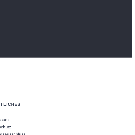
TLICHES
ssum
schutz
ngsausschluss