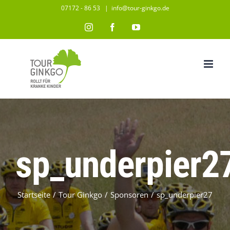
Zum
07172 - 86 53
|
info@tour-ginkgo.de
Inhalt
Instagram
Facebook
YouTube
springen
sp_underpier2
Startseite
/
Tour Ginkgo
/
Sponsoren
/
sp_underpier27