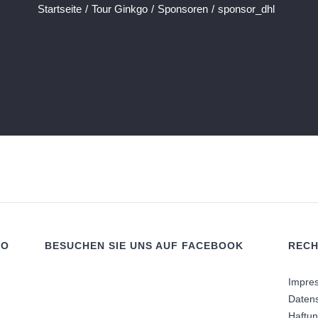
Startseite
/
Tour Ginkgo
/
Sponsoren
/
sponsor_dhl
RO
BESUCHEN SIE UNS AUF FACEBOOK
RECH
Impre
Daten
Haftu