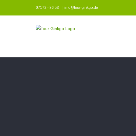
Zum
07172 - 86 53
|
info@tour-ginkgo.de
Inhalt
springen