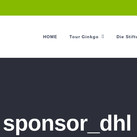
HOME
Tour Ginkgo
Die Stif
sponsor_dhl