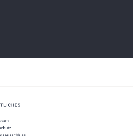
TLICHES
ssum
schutz
ngsausschluss