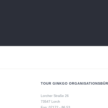
TOUR GINKGO ORGANISATIONSBÜ
Lorcher Straße 26
73547 Lorch
Fon: 07172 - 86 53