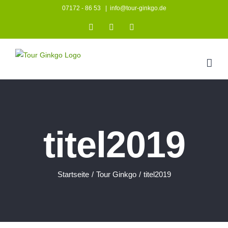
Zum
07172 - 86 53
|
info@tour-ginkgo.de
Inhalt
Instagram
Facebook
YouTube
springen
titel2019
Startseite
/
Tour Ginkgo
/
titel2019