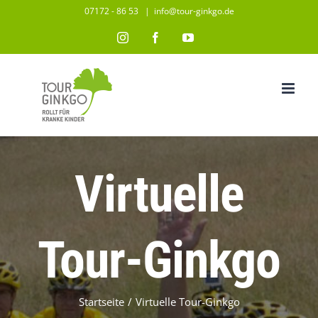
Zum
07172 - 86 53
|
info@tour-ginkgo.de
Inhalt
Instagram
Facebook
YouTube
springen
Virtuelle
Tour-Ginkgo
Startseite
/
Virtuelle Tour-Ginkgo