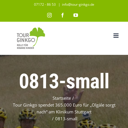
Zum
07172 - 86 53
|
info@tour-ginkgo.de
Inhalt
Instagram
Facebook
YouTube
springen
0813-small
Startseite
/
Tour Ginkgo spendet 365.000 Euro für „Olgäle sorgt
nach“ am Klinikum Stuttgart
/
0813-small