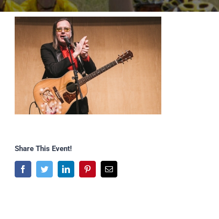
Share This Event!
Facebook
Twitter
LinkedIn
Pinterest
E-
Mail