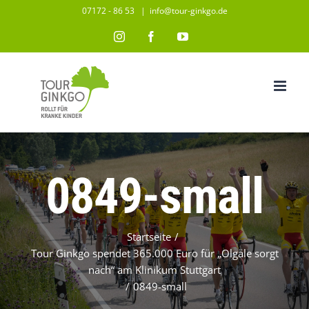
Zum
07172 - 86 53
|
info@tour-ginkgo.de
Inhalt
Instagram
Facebook
YouTube
springen
0849-small
Startseite
/
Tour Ginkgo spendet 365.000 Euro für „Olgäle sorgt
nach“ am Klinikum Stuttgart
/
0849-small