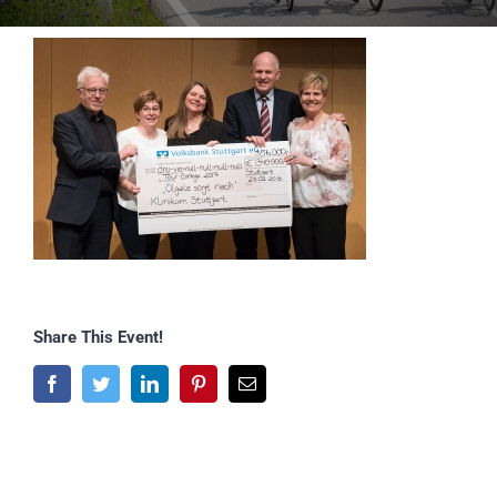
Share This Event!
Facebook
Twitter
LinkedIn
Pinterest
E-
Mail