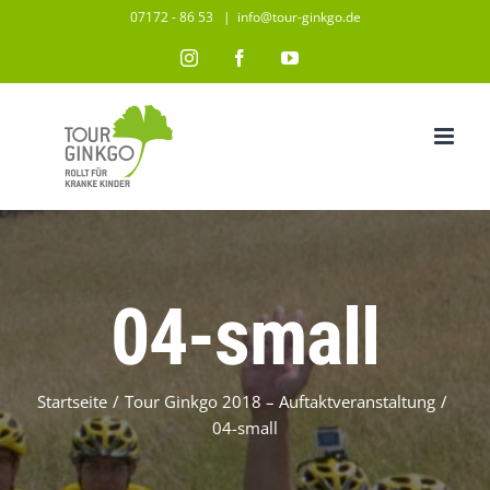
Zum
07172 - 86 53
|
info@tour-ginkgo.de
Inhalt
Instagram
Facebook
YouTube
springen
04-small
Startseite
/
Tour Ginkgo 2018 – Auftaktveranstaltung
/
04-small