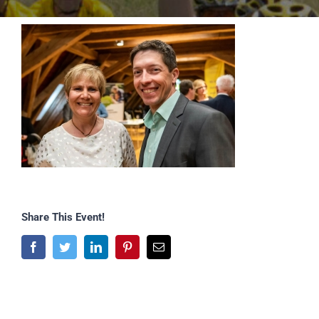
Share This Event!
Facebook
Twitter
LinkedIn
Pinterest
E-
Mail