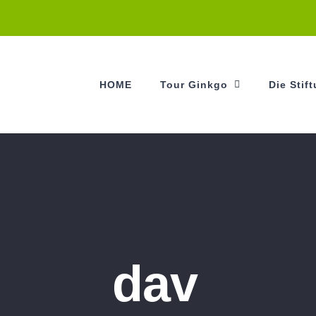
HOME
Tour Ginkgo
Die Stif
dav