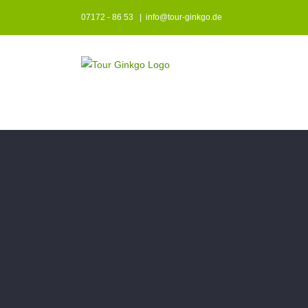
Zum
07172 - 86 53
|
info@tour-ginkgo.de
Inhalt
springen