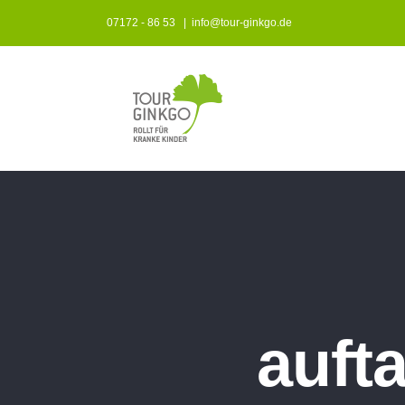
Zum
07172 - 86 53
|
info@tour-ginkgo.de
Inhalt
springen
aufta