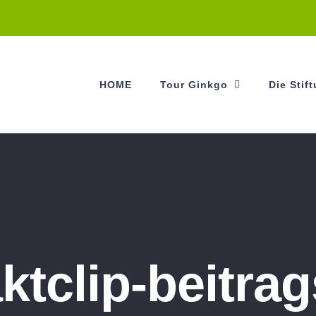
HOME
Tour Ginkgo
Die Stif
ktclip-beitrag