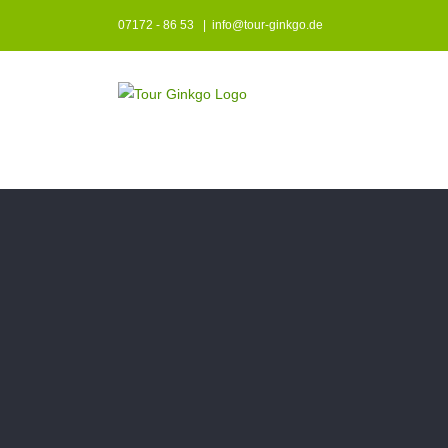
Zum
07172 - 86 53
|
info@tour-ginkgo.de
Inhalt
springen