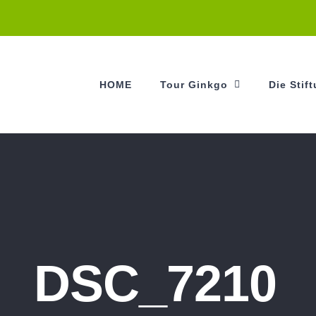
HOME
Tour Ginkgo
Die Stif
DSC_7210