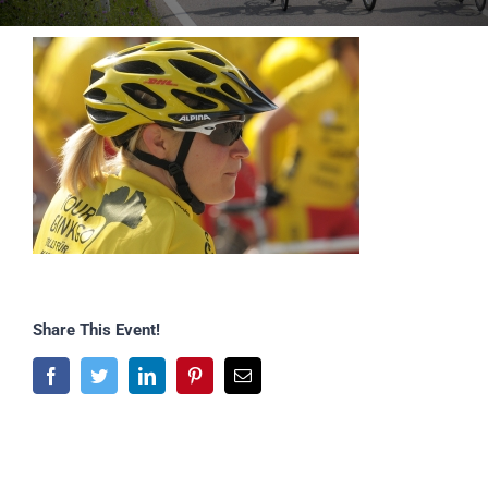
Share This Event!
Facebook
Twitter
LinkedIn
Pinterest
E-
Mail