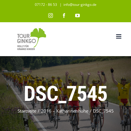
Zum
07172 - 86 53
|
info@tour-ginkgo.de
Inhalt
Instagram
Facebook
YouTube
springen
DSC_7545
Startseite
/
2016 – Katharinenhöhe
/
DSC_7545